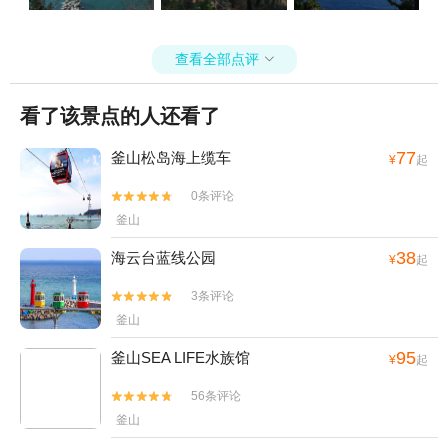
查看全部点评

看了该景点的人还看了
77
釜山松岛海上缆车
¥
起
0条评论


釜山
38
海云台蓝线公园
¥
起
3条评论


釜山
95
釜山SEA LIFE水族馆
¥
起
56条评论


釜山