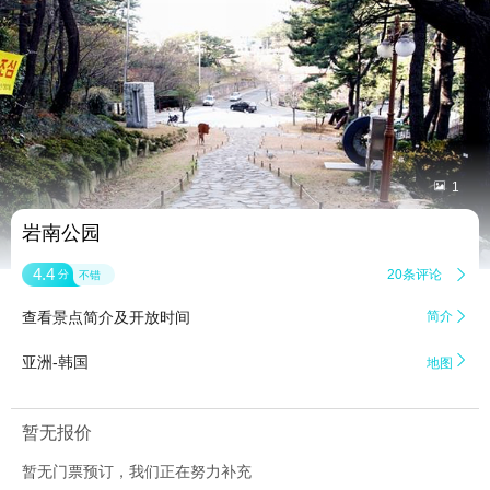


1
岩南公园
4.4
20条评论

分
不错
查看景点简介及开放时间
简介


亚洲-韩国
地图
暂无报价
暂无门票预订，我们正在努力补充