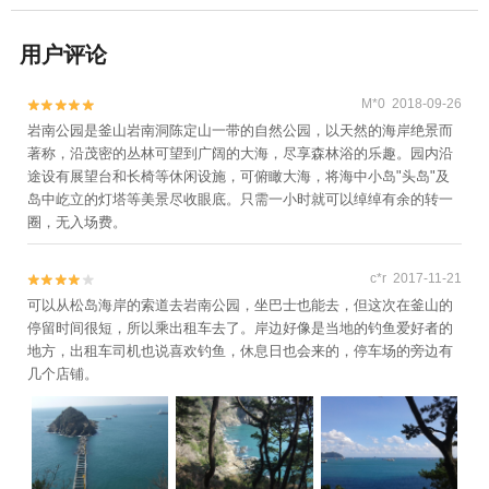
用户评论
M*0 2018-09-26


岩南公园是釜山岩南洞陈定山一带的自然公园，以天然的海岸绝景而
著称，沿茂密的丛林可望到广阔的大海，尽享森林浴的乐趣。园内沿
途设有展望台和长椅等休闲设施，可俯瞰大海，将海中小岛"头岛"及
岛中屹立的灯塔等美景尽收眼底。只需一小时就可以绰绰有余的转一
圈，无入场费。
c*r 2017-11-21


可以从松岛海岸的索道去岩南公园，坐巴士也能去，但这次在釜山的
停留时间很短，所以乘出租车去了。岸边好像是当地的钓鱼爱好者的
地方，出租车司机也说喜欢钓鱼，休息日也会来的，停车场的旁边有
几个店铺。