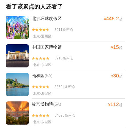
看了该景点的人还看了
445.2
北京环球度假区
¥
起
3911条评论


北京·通州区
15
中国国家博物馆
¥
起
5915条评论


北京·东城区
30
颐和园
(5A)
¥
起
33694条评论


北京·海淀区
112
故宫博物院
(5A)
¥
起
54096条评论


北京·东城区