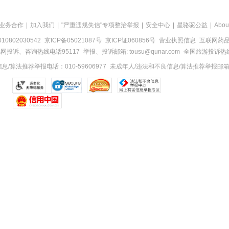
业务合作
|
加入我们
|
"严重违规失信"专项整治举报
|
安全中心
|
星骆驼公益
|
Abou
0802030542
京ICP备05021087号
京ICP证060856号
营业执照信息
互联网药品信
网投诉、咨询热线电话95117
举报、投诉邮箱: tousu@qunar.com
全国旅游投诉热线:
/算法推荐举报电话：010-59606977
未成年人/违法和不良信息/算法推荐举报邮箱：to