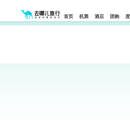
请
提
提
按
示:
示:
shift+enter
您
您
进
首页
机票
酒店
团购
度
入
已
已
去
进
离
哪
入
开
网
网
网
智
能
站
站
导
导
导
盲
航
航
语
音
区,
区
引
本
导
区
模
域
式
含
有
6
个
模
块,
按
下
Tab
键
浏