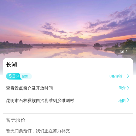


2
长湖
5.0
0条评论

分
超赞
查看景点简介及开放时间
简介


昆明市石林彝族自治县维则乡维则村
地图
暂无报价
暂无门票预订，我们正在努力补充