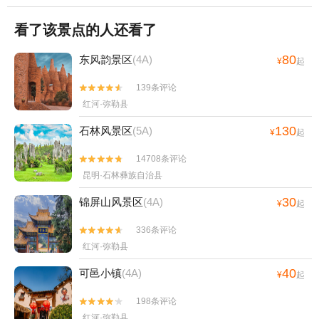
看了该景点的人还看了
80
东风韵景区
(4A)
¥
起
139条评论


红河·弥勒县
130
石林风景区
(5A)
¥
起
14708条评论


昆明·石林彝族自治县
30
锦屏山风景区
(4A)
¥
起
336条评论


红河·弥勒县
40
可邑小镇
(4A)
¥
起
198条评论


红河·弥勒县