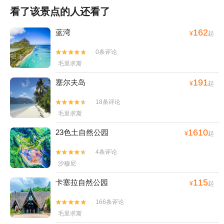
看了该景点的人还看了
162
蓝湾
¥
起
0条评论


毛里求斯
191
塞尔夫岛
¥
起
18条评论


毛里求斯
1610
23色土自然公园
¥
起
4条评论


沙穆尼
115
卡塞拉自然公园
¥
起
166条评论


毛里求斯