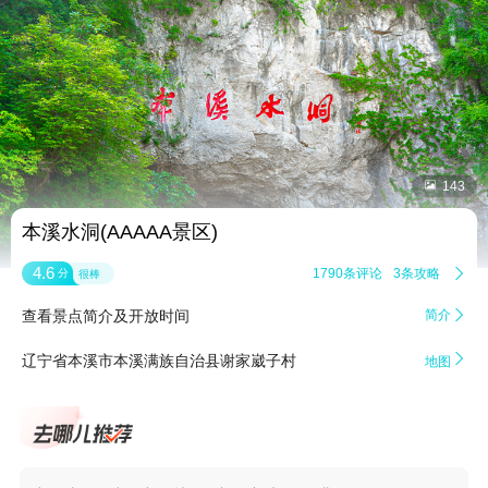


143
本溪水洞(AAAAA景区)
4.6
1790条评论
3条攻略

分
很棒
查看景点简介及开放时间
简介


辽宁省本溪市本溪满族自治县谢家崴子村
地图