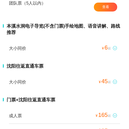
团队票（5人以内）
查看
本溪水洞电子导览(不含门票)手绘地图、语音讲解、路线
推荐
6
大小同价

¥
起
沈阳往返直通车票
45
大小同价

¥
起
门票+沈阳往返直通车票
165
成人票

¥
起