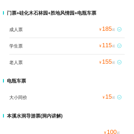
门票+硅化木石林园+胜地风情园+电瓶车票
185
成人票

¥
起
115
学生票

¥
起
155
老人票

¥
起
电瓶车票
15
大小同价

¥
起
本溪水洞导游票(洞内讲解)
100
¥
起