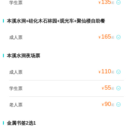
135
学生票

¥
起
本溪水洞+硅化木石林园+观光车+聚仙楼自助餐
165
成人票

¥
起
本溪水洞夜场票
110
成人票

¥
起
55
学生票

¥
起
90
老人票

¥
起
金属书签2选1