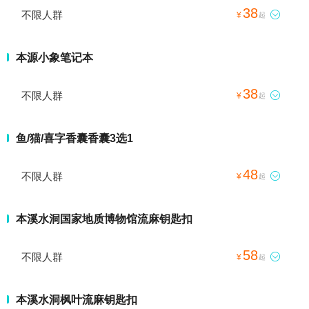
38
不限人群

¥
起
本源小象笔记本
38
不限人群

¥
起
鱼/猫/喜字香囊香囊3选1
48
不限人群

¥
起
本溪水洞国家地质博物馆流麻钥匙扣
58
不限人群

¥
起
本溪水洞枫叶流麻钥匙扣