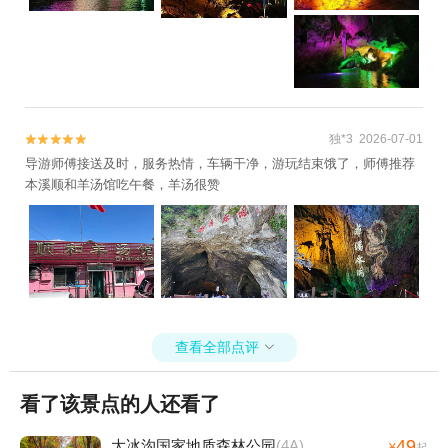
独*3 2026-07-01


导游师傅接送及时，服务热情，车辆干净，游玩结束饿了，师傅推荐
本溪顺和羊汤馆吃午餐，羊汤很赞
查看全部点评

看了该景点的人还看了
49
大冰沟国家地质森林公园
(4A)
¥
起