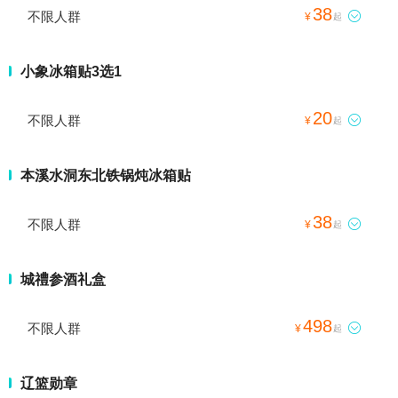
38
不限人群

¥
起
小象冰箱贴3选1
20
不限人群

¥
起
本溪水洞东北铁锅炖冰箱贴
38
不限人群

¥
起
城禮参酒礼盒
498
不限人群

¥
起
辽篮勋章