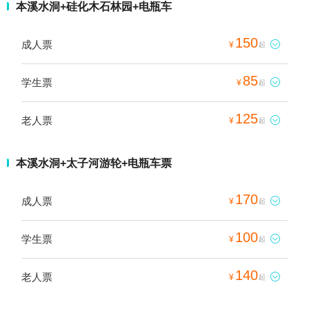
本溪水洞+硅化木石林园+电瓶车
150
成人票

¥
起
85
学生票

¥
起
125
老人票

¥
起
本溪水洞+太子河游轮+电瓶车票
170
成人票

¥
起
100
学生票

¥
起
140
老人票

¥
起