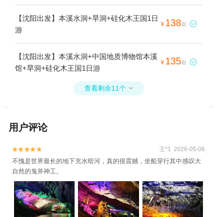
【沈阳出发】本溪水洞+旱洞+硅化木王国1日
138

¥
起
游
【沈阳出发】本溪水洞+中国地质博物馆本溪
135

¥
起
馆+旱洞+硅化木王国1日游
查看剩余11个

用户评论
王*1 2026-05-06


不愧是世界最长的地下充水暗河，真的很震撼，坐船穿行其中感叹大
自然的鬼斧神工。