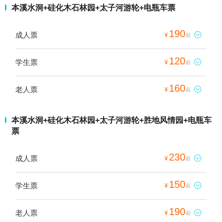
本溪水洞+硅化木石林园+太子河游轮+电瓶车票
190
成人票

¥
起
120
学生票

¥
起
160
老人票

¥
起
本溪水洞+硅化木石林园+太子河游轮+胜地风情园+电瓶车
票
230
成人票

¥
起
150
学生票

¥
起
190
老人票

¥
起