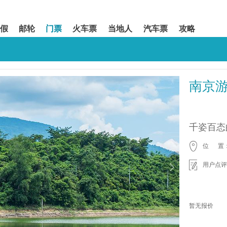
假
邮轮
门票
火车票
当地人
汽车票
攻略
南京
千姿百态
位 置
用户点评
暂无报价