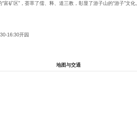
“富矿区”，荟萃了儒、释、道三教，彰显了游子山的“游子”文化
，众多的史迹和传说演绎着这块土地的独特风采。游子山远离尘
地。
闲区由森林、茶园、果园、竹园、库塘等景观组成。三条垄的名
30-16:30开园
中向下俯瞰，三条垄就像蜿蜒起伏的三条巨龙，因此，三条垄就取
绕盘山公路行驶3公里可以直达游子山主峰大游山的峰顶。大游山
地图与交通
大佛教圣地之一安徽九华山下院，1997年是由九华山佛教协会
突出的一家。广场上耸立着一尊贴金阿弥陀佛，高21米， 重近
九华山各下院之首，供奉着三世佛，两侧为十八罗汉，背面为海
奉着千手千眼观世音菩萨圣像的大悲宝殿