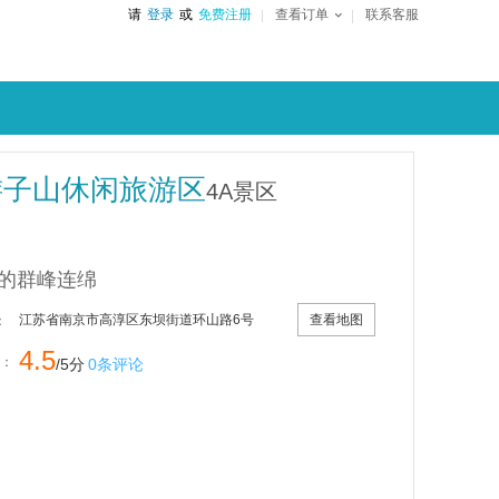
请
登录
或
免费注册
查看订单
联系客服
游子山休闲旅游区
4A景区
的群峰连绵
查看地图
江苏省南京市高淳区东坝街道环山路6号
：
4.5
：
/5分
0条评论