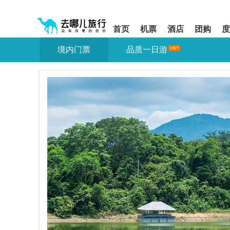
请
提
提
按
示:
示:
shift+enter
您
您
首页
机票
酒店
团购
度
进
已
已
入
进
离
境内门票
品质一日游
去
入
开
哪
网
网
网
站
站
智
导
导
能
航
航
导
区,
区
盲
本
语
区
音
域
引
含
导
有
模
6
式
个
模
块,
按
下
Tab
键
浏