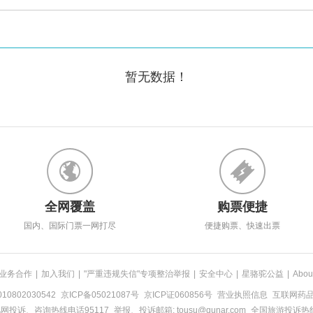
暂无数据！
全网覆盖
购票便捷
国内、国际门票一网打尽
便捷购票、快速出票
业务合作
|
加入我们
|
"严重违规失信"专项整治举报
|
安全中心
|
星骆驼公益
|
Abou
0802030542
京ICP备05021087号
京ICP证060856号
营业执照信息
互联网药品信
网投诉、咨询热线电话95117
举报、投诉邮箱: tousu@qunar.com
全国旅游投诉热线: