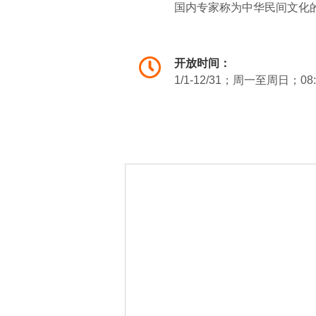
国内专家称为中华民间文化的
化诉说着游子山的沧桑岁月
然、回归绿色天堂的旅游胜
开放时间：
三条垄片区：三条垄生态休
1/1-12/31；周一至周日；08:
的地貌特征有关。如果从空
祈福园：从祈福园的入口处
誉为“濑渚形胜”。
真如禅寺：真如禅寺是全国四
顷，是九华山各下院中非常
中。正中的大雄宝殿单项列
王菩萨圣像的大愿宝殿和供