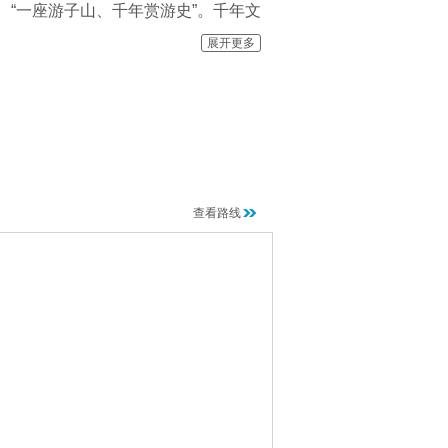
。“一座游子山、千年赏游史”。千年文
世喧嚣，是您步入森林氧吧、探索大自
展开更多
称比较特别，它的来历与这片景区独特
自它的谐音——“三条龙”。
海拔188米，是整个高淳区的顶点，被
查看路线
会长释慧深法师主持复建。占地约7公
千吨。除此之外，还有三座宝殿隐居山
岛观音。东西两配殿分别是供奉着地藏