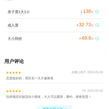
138
亲子票1大1小

¥
起
32.73
成人票

¥
起
49.9
大小同价

¥
起
用户评论
去哪儿用户 2025-05-09


态度挺好的，景区在一大片森林里
l*6 2024-05-02


玩得项目比较适合小朋友，大人可以露营，垂钓，很有意思！
查看全部点评
