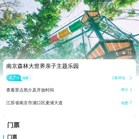


14
南京森林大世界亲子主题乐园
4.7
2条评论

分
很棒
查看景点简介及开放时间
简介


江苏省南京市浦口区麦浦大道
地图
门票
门票