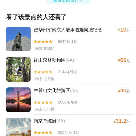
看了该景点的人还看了
10
侵华日军南京大屠杀遇难同胞纪念馆
(4A)
¥
起
6644条评论


南京·建邺区
66
红山森林动物园
(4A)
¥
起
2144条评论


南京·玄武区
40
牛首山文化旅游区
(4A)
¥
起
2680条评论


南京·江宁区
31.2
南京总统府
(4A)
¥
起
20545条评论

