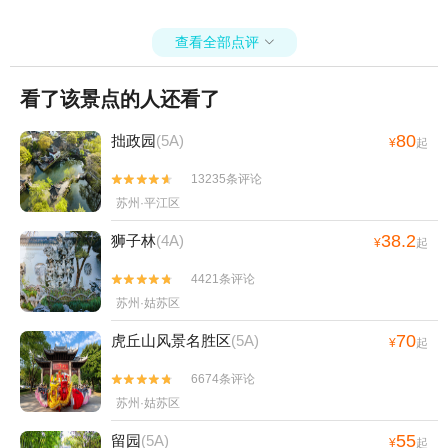
+同里船码头酒吧+同里国家湿地公园+太湖
三山岛新华农家乐+金鸡湖游船-月光码头+大
查看全部点评

阳山景区+太湖西山玄旸山庄+尚湖卡亚克舟
钓俱乐部+周庄玩乐-周庄古戏台（北市街
看了该景点的人还看了
店）+同里金红牛奶油草莓园+霓美术馆+苏
州本地玩乐+苏州之夜+苏州市吴中太湖旅游
80
拙政园
(5A)
¥
起
区+周庄大桥+寒山寺钟楼+金鸡湖水上游+周
庄魔城+周庄江南堂客栈+周庄月上·古筝会馆
13235条评论


+金鸡湖帆船游（中茵皇冠假日酒店游艇码
苏州·平江区
头）+苏州梦幻乐园+欢乐岛游乐园+游美营
38.2
狮子林
(4A)
地亲子别墅(周庄店)+大阳山动漫水世界+周
¥
起
庄一日游+苏州乐园森林世界+苏州古旧书店
4421条评论


(人民路店)+黎里古镇+游艇联盟+舟际皮划艇
苏州·姑苏区
俱乐部（水月周庄绿乐园店）+嘻哈包袱铺同
70
里剧场+苏州万怡酒店+苏州万豪酒店+苏州
虎丘山风景名胜区
(5A)
¥
起
湾梦幻水世界+周庄万三酒庄+昆山周庄失恋
6674条评论


星空展览馆+周庄研学基地+苏州方糖乐园
苏州·姑苏区
+苏州星空失恋博物馆（山塘街店）+江苏苏
州常熟尚湖高尔夫球场+苏州Q宠乐园+苏州
55
留园
(5A)
¥
起