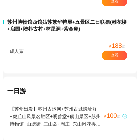
查看
苏州博物馆西馆姑苏繁华特展+五景区二日联票(雕花楼
+启园+陆巷古村+林屋洞+紫金庵)
188
¥
起
成人票
查看
一日游
【苏州出发】苏州古运河+苏州古城遗址群
100
+虎丘山风景名胜区+明善堂+虞山景区+苏州

¥
起
博物馆+山塘街+三山岛+周庄+东山雕花楼
+狮子林+西山-已下线+拙政园+苏州乐园+苏
州文庙+沙家浜风景区+留园+尚湖风景区+虞