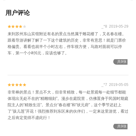
山门+同里古镇+寒山寺+缥缈峰景区+天平山
用户评论
+网师园+周庄张厅+同里影视基地+金鸡湖
+周庄欢乐世界+苏州海洋馆+西山雕花楼+旺
_*8 2019-05-29


山景区+大阳山国家森林公园+天颐汤泉+昆
来到苏州东山宾馆附近有名的景点当然属于雕花楼了，又名春在楼。
山《四季周庄》演出+苏州乐园四季恒温水乐
跟着导游讲解了解了一下这个建筑的历史，非常有意思！就是门票价
园+常熟沙家浜温泉+苏州云密室+常熟市虞
格偏贵。看看也就半个小时左右，停车很方便，马路对面就可以停
山索道+苏州上方山国家森林公园+苏州梅园
车，第一个小时6元，应该也够了。
+周庄沈厅+苏州乐园森林水世界+尚湖游艇
共9张
+周庄万三水上财道游船+苏州之眼摩天轮
+苏州旺山九龙潭风景区+苏州玩博会+苏州
太湖国际高尔夫俱乐部+沙家浜温泉国际会议
_*7 2019-05-05


中心+夜游护城河+太湖西山吉运农家乐+太
非常棒的景点！景点不大，但非常精致，每一处景观每一处细节都能
湖西山江南恬园农家乐+太湖旺山钱家坞农家
体现出无处不在的“精雕细刻”。漫步在庭院里，仿佛置身于民国时期庭
乐+苏州亿梵瑜伽+同里乐爽草莓园+同里绿
院主人的“精致生活”。景点分“春在楼”和“状元府”，这个季节还赶上
色草莓园+周庄大海酒楼+苏州怡家农家乐
了“孩儿莲”开花！强烈推荐到东区来的伙伴们，一定来这里游览，看过
+同里湖大饭店+同里未完成咖啡馆主题客栈
之后肯定觉得不虚此行！
+大阳山国家森林公园植物园景区+东园+苏
共9张
州演艺中心+苏州体育中心+北京D-life礼堂