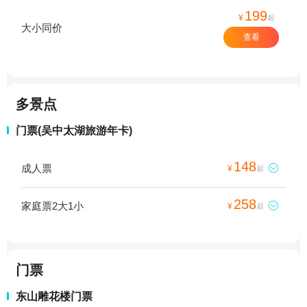
199
¥
起
大小同价
查看
多景点
门票(吴中太湖旅游年卡)
148
成人票

¥
起
258
家庭票2大1小

¥
起
门票
东山雕花楼门票