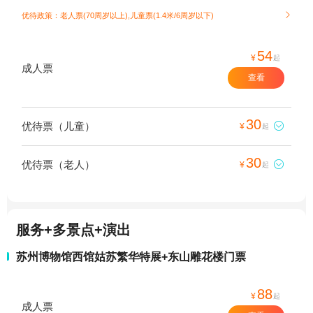
优待政策：老人票(70周岁以上),儿童票(1.4米/6周岁以下)

54
¥
起
成人票
查看
30
优待票（儿童）

¥
起
30
优待票（老人）

¥
起
服务+多景点+演出
苏州博物馆西馆姑苏繁华特展+东山雕花楼门票
88
¥
起
成人票