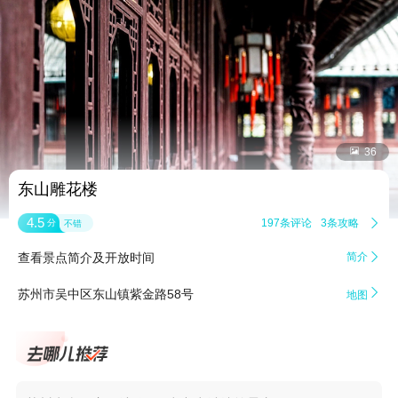


36
东山雕花楼
4.5
197条评论
3条攻略

分
不错
查看景点简介及开放时间
简介


苏州市吴中区东山镇紫金路58号
地图