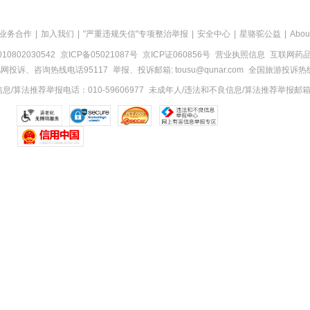
业务合作
|
加入我们
|
"严重违规失信"专项整治举报
|
安全中心
|
星骆驼公益
|
Abou
0802030542
京ICP备05021087号
京ICP证060856号
营业执照信息
互联网药品信
网投诉、咨询热线电话95117
举报、投诉邮箱: tousu@qunar.com
全国旅游投诉热线:
/算法推荐举报电话：010-59606977
未成年人/违法和不良信息/算法推荐举报邮箱：to