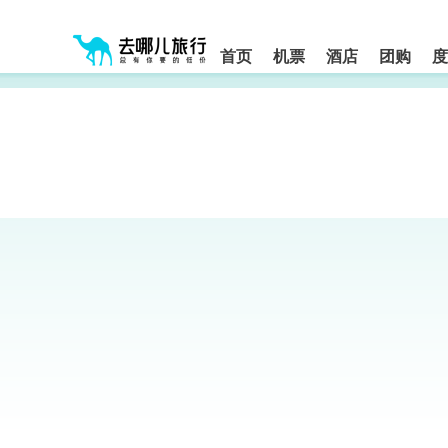
请
提
提
按
示:
示:
shift+enter
您
您
进
首页
机票
酒店
团购
度
入
已
已
去
进
离
哪
入
开
网
网
网
智
能
站
站
导
导
导
盲
航
航
语
音
区,
区
引
本
导
区
模
域
式
含
有
6
个
模
块,
按
下
Tab
键
浏