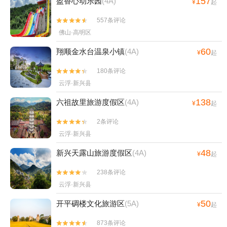
157
盈香心动乐园
(4A)
¥
起
557条评论


佛山·高明区
60
翔顺金水台温泉小镇
(4A)
¥
起
180条评论


云浮·新兴县
138
六祖故里旅游度假区
(4A)
¥
起
2条评论


云浮·新兴县
48
新兴天露山旅游度假区
(4A)
¥
起
238条评论


云浮·新兴县
50
开平碉楼文化旅游区
(5A)
¥
起
873条评论

