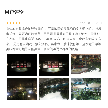
用户评论
m*2 2019-10-24


有些地方是适合拍照装逼的！ 可是这里却是我确确实实爱上的。 温泉
水质好、园区内环境优美、最最最最最重要的是干净！池水一天换好
几次的，价格也合适（450—700）左右一间双人房，含双入无限次温
泉。 周边有豉油鸡、紫苏焖鸭、蒸水鱼、腊味煲仔饭、盐水煮田螺等
美味到食过翻寻味的美食。有时间再写个祥细的攻略
共9张