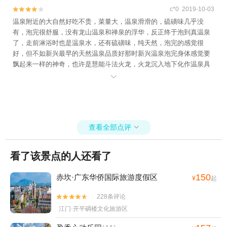
c*0 2019-10-03


温泉附近的大自然好吃不贵，菜量大，温泉滑滑的，硫磺味几乎没
有，泡完很舒服，没有龙山温泉和禅泉的浮华，反正终于泡到真温泉
了，走前淋浴时也是温泉水，还有硫磺味，纯天然，泡完的感觉很
好，但不如新兴最早的天然温泉品质好那时新兴温泉泡完身体感觉要
飘起来一样的神奇，也许是慧能斗法火龙，火龙沉入地下化作温泉具
有慧能和佛法恩泽众生的法力所致，但新兴找不到最早的温泉了，现

在新兴温泉都是锅炉水，也许是人心为名利所困所惑导致无福享受慧
能给的神奇温泉了，目前只有青山绿水温泉掺锅炉水掺的少些是比较
真的温泉，还有掺水少的河源的御临门温泉也可以，而且为名利的喜
欢吃喝玩乐的人也不喜欢什么真温泉，他们泡温泉不是为了身体和体
查看全部点评
会慧能恩泽和佛法恩泽佛恩浩荡，而是为了名利和玩乐，只有当大多

数人重新回归纯净的心灵，升起对慧能的尊敬和敬仰，升起对佛法的
敬仰之心，也许到那时新兴的温泉才能恢复到最开始的神奇的真正温
看了该景点的人还看了
泉吧！
150
赤坎·广东华侨国际旅游度假区
¥
起
228条评论


江门·开平碉楼文化旅游区