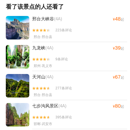
看了该景点的人还看了
48
邢台大峡谷
(4A)
¥
起
223条评论


邢台·邢台县
39
九龙峡
(4A)
¥
起
9条评论


郑州·巩义市
67
天河山
(4A)
¥
起
277条评论


邢台·邢台县
80
七步沟风景区
(4A)
¥
起
395条评论


邯郸·武安市