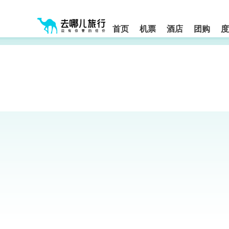
请
提
提
按
示:
示:
shift+enter
您
您
进
首页
机票
酒店
团购
度
入
已
已
去
进
离
哪
入
开
网
网
网
智
能
站
站
导
导
导
盲
航
航
语
音
区,
区
引
本
导
区
模
域
式
含
有
6
个
模
块,
按
下
Tab
键
浏