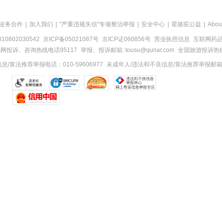
业务合作
|
加入我们
|
"严重违规失信"专项整治举报
|
安全中心
|
星骆驼公益
|
Abou
0802030542
京ICP备05021087号
京ICP证060856号
营业执照信息
互联网药品信
网投诉、咨询热线电话95117
举报、投诉邮箱: tousu@qunar.com
全国旅游投诉热线:
/算法推荐举报电话：010-59606977
未成年人/违法和不良信息/算法推荐举报邮箱：to