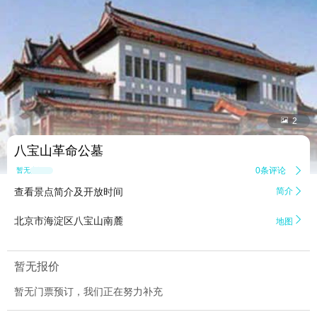


2
八宝山革命公墓
0条评论

暂无点评
查看景点简介及开放时间
简介


北京市海淀区八宝山南麓
地图
暂无报价
暂无门票预订，我们正在努力补充