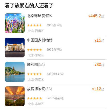
看了该景点的人还看了
445.2
北京环球度假区
¥
起
3918条评论


北京·通州区
15
中国国家博物馆
¥
起
5925条评论


北京·东城区
30
颐和园
(5A)
¥
起
33699条评论


北京·海淀区
112
故宫博物院
(5A)
¥
起
54105条评论


北京·东城区