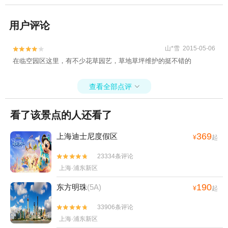
用户评论
山*雪 2015-05-06


在临空园区这里，有不少花草园艺，草地草坪维护的挺不错的
查看全部点评

看了该景点的人还看了
369
上海迪士尼度假区
¥
起
23334条评论


上海·浦东新区
190
东方明珠
(5A)
¥
起
33906条评论


上海·浦东新区