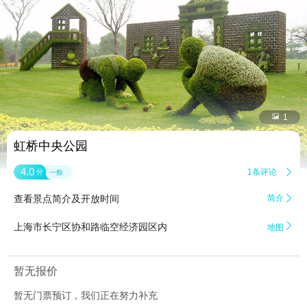


1
虹桥中央公园
4.0
1条评论

分
一般
查看景点简介及开放时间
简介


上海市长宁区协和路临空经济园区内
地图
暂无报价
暂无门票预订，我们正在努力补充