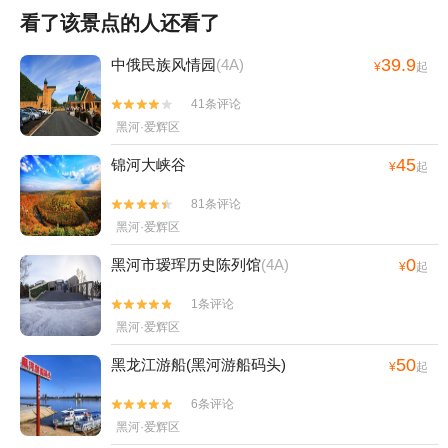
看了该景点的人还看了
39.9
中俄民族风情园
(4A)
¥
起
41条评论


黑河·爱辉区
45
锦河大峡谷
¥
起
81条评论


黑河·爱辉区
0
黑河市瑷珲历史陈列馆
(4A)
¥
起
1条评论


黑河·爱辉区
50
黑龙江游船(黑河游船码头)
¥
起
6条评论


黑河·爱辉区