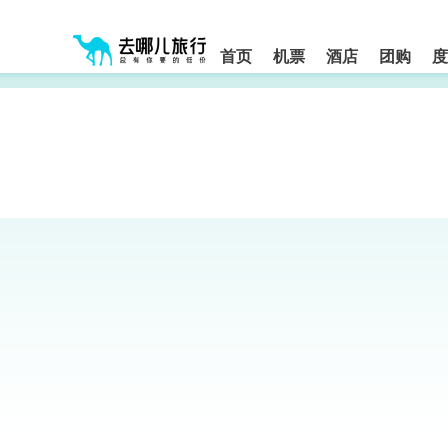
请
提
提
按
示:
示:
shift+enter
您
您
进
首页
机票
酒店
团购
度
入
已
已
去
进
离
哪
入
开
网
网
网
智
能
站
站
导
导
导
盲
航
航
语
音
区,
区
引
本
导
区
模
域
式
含
有
6
个
模
块,
按
下
Tab
键
浏