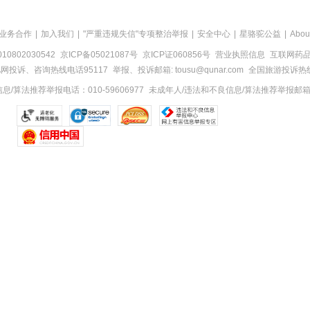
业务合作
|
加入我们
|
"严重违规失信"专项整治举报
|
安全中心
|
星骆驼公益
|
Abou
0802030542
京ICP备05021087号
京ICP证060856号
营业执照信息
互联网药品信
网投诉、咨询热线电话95117
举报、投诉邮箱: tousu@qunar.com
全国旅游投诉热线:
/算法推荐举报电话：010-59606977
未成年人/违法和不良信息/算法推荐举报邮箱：to