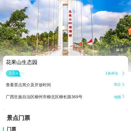


8
花果山生态园
3.5
1条评论

分
查看景点简介及开放时间
简介


广西壮族自治区柳州市柳北区柳长路369号
地图
景点门票
门票