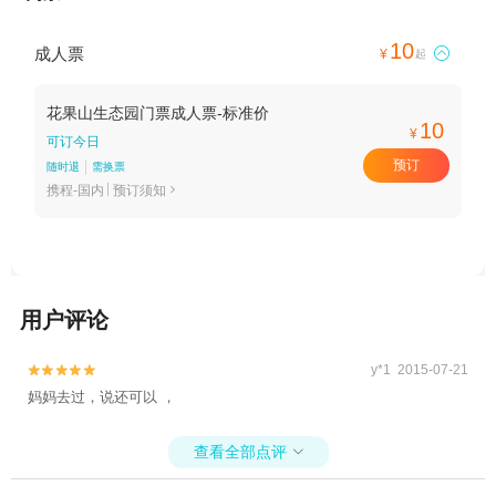
10
成人票

¥
起
花果山生态园门票成人票-标准价
10
¥
可订今日
预订
随时退
需换票
携程-国内
预订须知

用户评论
y*1 2015-07-21


妈妈去过，说还可以 ，
查看全部点评
