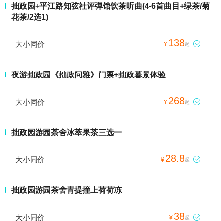
拙政园+平江路知弦社评弹馆饮茶听曲(4-6首曲目+绿茶/菊
花茶/2选1)
138
大小同价

¥
起
夜游拙政园《拙政问雅》门票+拙政暮景体验
268
大小同价

¥
起
拙政园游园茶舍冰萃果茶三选一
28.8
大小同价

¥
起
拙政园游园茶舍青提撞上荷荷冻
38
大小同价

¥
起