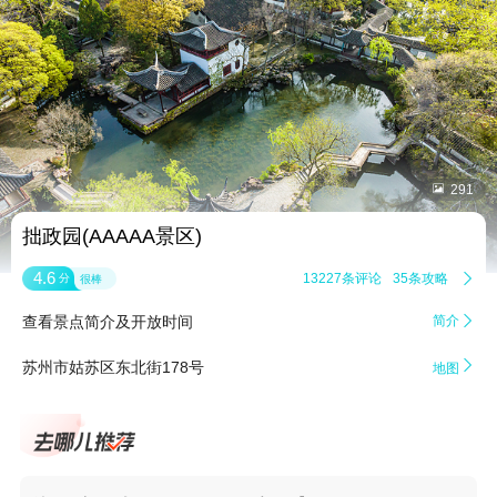


291
拙政园(AAAAA景区)
4.6
13227条评论
35条攻略

分
很棒
查看景点简介及开放时间
简介


苏州市姑苏区东北街178号
地图