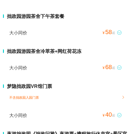
拙政园游园茶舍下午茶套餐
58
大小同价

¥
起
拙政园游园茶舍冷萃茶+网红荷花冻
68
大小同价

¥
起
梦隐拙政园VR馆门票
不含拙政园入园门票

40
大小同价

¥
起
夜游拙政园《拙政问雅》夜游票+携程旅行休息室+景区官