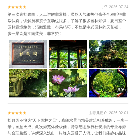
j*7 2026-07-24


第三次逛拙政园，人工讲解非常棒，虽然天气很热但孩子全程听得非
常认真，讲解员和孩子互动也很多，了解了很多园林知识，夏日整个
园林意境绝美，清幽雅致，布局精巧，不愧是中式园林的天花板，一
步一景皆是江南柔美，非常赞！
共9张
去哪儿用户 2026-02-01


拙政园不愧为“天下园林之母”，疏朗水景与精美建筑相映成趣，一步一
景，画意天成。此次游览体验极佳，特别感谢旅行社安排的专业导游
与合理路线，讲解深入浅出，错峰入园避开人流，让我们能静心品味