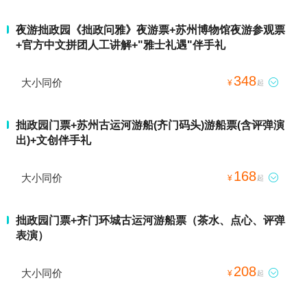
夜游拙政园《拙政问雅》夜游票+苏州博物馆夜游参观票
+官方中文拼团人工讲解+"雅士礼遇"伴手礼
348
大小同价

¥
起
拙政园门票+苏州古运河游船(齐门码头)游船票(含评弹演
出)+文创伴手礼
168
大小同价

¥
起
拙政园门票+齐门环城古运河游船票（茶水、点心、评弹
表演）
208
大小同价

¥
起