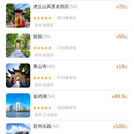
70
虎丘山风景名胜区
(5A)
¥
起
6674条评论


苏州·姑苏区
55
留园
(5A)
¥
起
2193条评论


苏州·姑苏区
18
寒山寺
(4A)
¥
起
4752条评论


苏州·姑苏区
49.9
金鸡湖
(5A)
¥
起
1834条评论


苏州·工业园区
100
苏州乐园
(4A)
¥
起