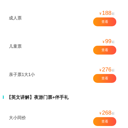
188
¥
起
成人票
查看
99
¥
起
儿童票
查看
276
¥
起
亲子票1大1小
查看
【英文讲解】夜游门票+伴手礼
268
¥
起
大小同价
查看