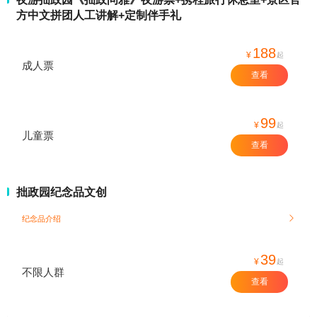
方中文拼团人工讲解+定制伴手礼
188
¥
起
成人票
查看
99
¥
起
儿童票
查看
拙政园纪念品文创
纪念品介绍

39
¥
起
不限人群
查看