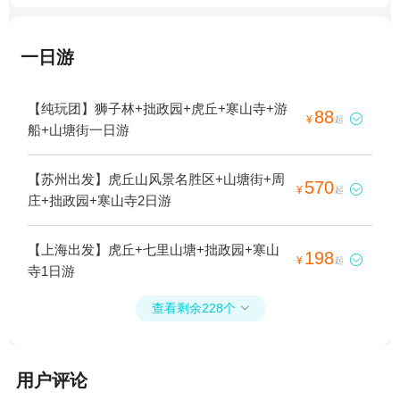
一日游
【纯玩团】狮子林+拙政园+虎丘+寒山寺+游
88

¥
起
船+山塘街一日游
【苏州出发】虎丘山风景名胜区+山塘街+周
570

¥
起
庄+拙政园+寒山寺2日游
【上海出发】虎丘+七里山塘+拙政园+寒山
198

¥
起
寺1日游
查看剩余228个

用户评论