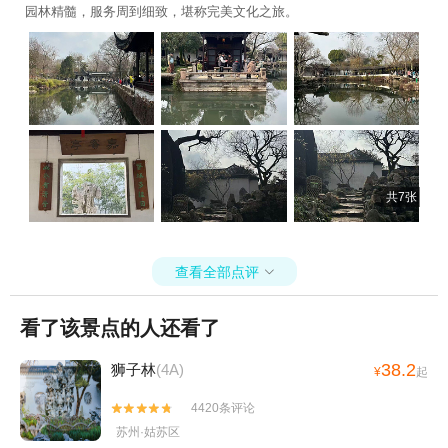
园林精髓，服务周到细致，堪称完美文化之旅。
共7张
查看全部点评

看了该景点的人还看了
38.2
狮子林
(4A)
¥
起
4420条评论


苏州·姑苏区