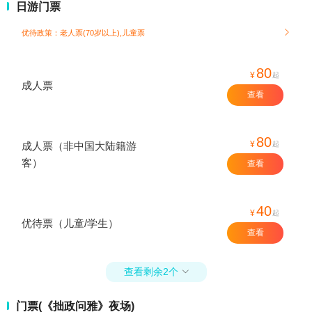
日游门票
优待政策：老人票(70岁以上),儿童票

80
¥
起
成人票
查看
80
¥
起
成人票（非中国大陆籍游
客）
查看
40
¥
起
优待票（儿童/学生）
查看
查看剩余2个

门票(《拙政问雅》夜场)