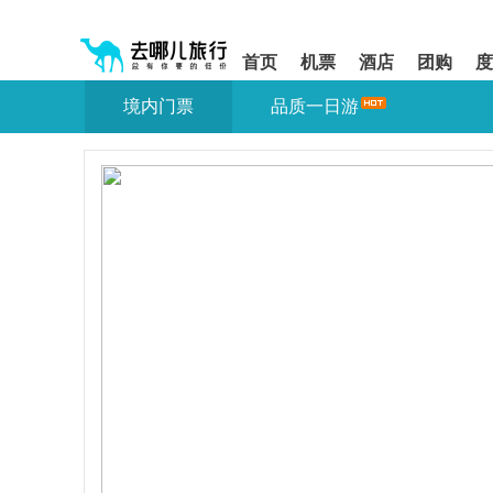
请
提
提
按
示:
示:
shift+enter
您
您
首页
机票
酒店
团购
度
进
已
已
入
进
离
境内门票
品质一日游
去
入
开
哪
网
网
网
站
站
智
导
导
能
航
航
导
区,
区
盲
本
语
区
音
域
引
含
导
有
模
6
式
个
模
块,
按
下
Tab
键
浏