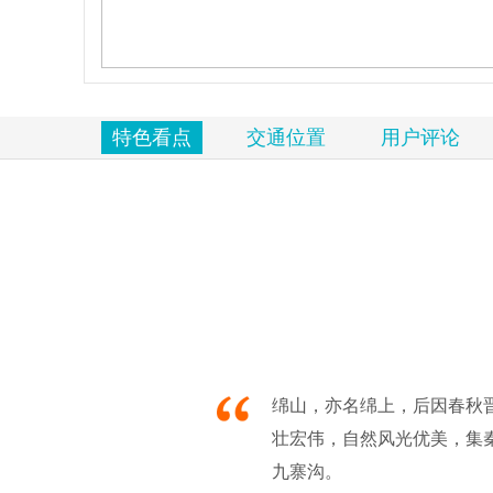
览
信
息
特色看点
交通位置
用户评论
绵山，亦名绵上，后因春秋
壮宏伟，自然风光优美，集
九寨沟。