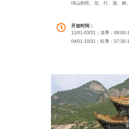
绵山的吃、住、行、游、购
游仙洞，龙头寺观日落，穿
景观北方九寨沟--十里画
开放时间：
有景，景景有典，奇岩、秀
11/01-03/31；淡季；08:00-
形成了绵山独特的魅力，吸
04/01-10/31；旺季；07:30-
水。