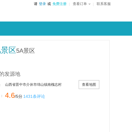
请
登录
或
免费注册
查看订单
联系客服
风景区
5A景区
的发源地
查看地图
山西省晋中市介休市绵山镇南槐志村
：
4.6
：
/5分
1431条评论