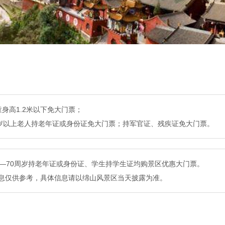
童身高1.2米以下免大门票；
0岁以上老人持老年证或身份证免大门票；持军官证、残疾证免大门票。
0—70周岁持老年证或身份证、学生持学生证均购景区优惠大门票。
息仅供参考，具体信息请以绵山风景区当天披露为准。