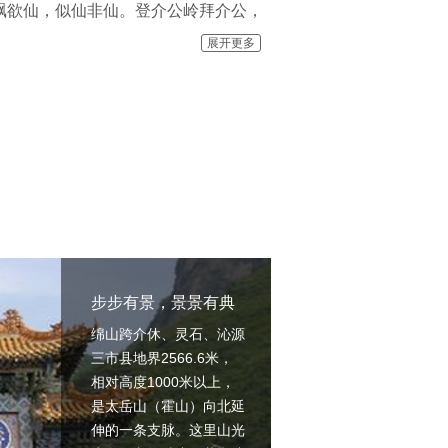
飘欲仙，似仙非仙。登介公岭拜介公，
一线天栖贤谷，远足龙脊岭，畅游自然
展开更多
千百年来登临者络绎不绝，在于她步步
及流传千年而不衰的寒食清明节习俗，
万水看不尽绵山，游绵山，看尽千山万
步步有景，景景有典
绵山跨介休、灵石、沁源
三市县地界2566.6米，
相对高度1000米以上，
是太岳山（霍山）向北延
伸的一条支脉。这里山光