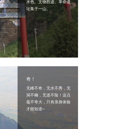
水色、文物胜迹、革命遗
址集于一山。
奇！
无峰不奇，无水不秀，无
洞不幽，无道不险！这点
毫不夸大，只有亲身体验
才能知道~