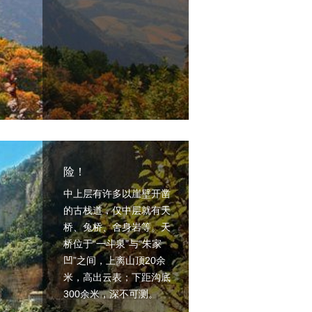
险！
中上层有许多以崖壁开凿
的古栈道，仅中层就有天
桥、兔桥、舍身岩等。天
桥位于“一斗泉”与“朱家
凹”之间，上离山顶20余
米，高出云表；下距沟底
300余米，深不可测。