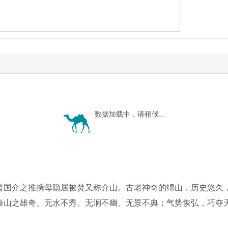
1
/82
数据加载中，请稍候...
晋国介之推携母隐居被焚又称介山。古老神奇的绵山，历史悠久，
秦山之雄奇、无水不秀、无涧不幽、无景不典；气势恢弘，巧夺