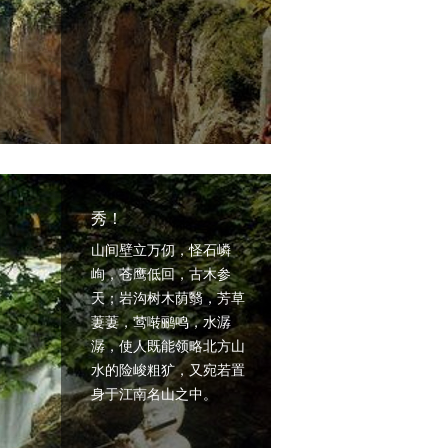
秀！
山间壁立万仞，怪石嶙
峋，苍鹰低回，古木参
天；岩沟树木荫翳，芳草
萋萋，莺啭鹂鸣，水潺
潺，使人既能领略北方山
水的险峻粗犷，又宛若置
身于江南名山之中。