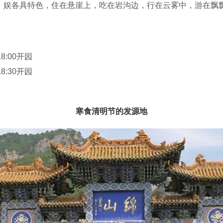
、娱各具特色，住在悬崖上，吃在岩沟边，行在云雾中，游在飘
越天桥漫步一斗泉，拾阶朱家凹，观佛教圣地云峰寺，探秘九曲
廊水涛沟，令游客目不暇接，流连忘返。绵山之所以享誉海内外，
水、古柏、唐碑、宋塑、名刹、巨宫和真神介之推，空王真佛以
18:00开园
引了众多的游客纷至踏来。绵山“人间仙境，旅游好去处”，千山
18:30开园
寒食清明节的发源地