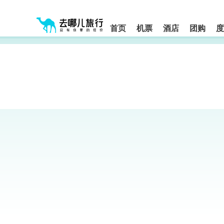
请
提
提
按
示:
示:
shift+enter
您
您
进
首页
机票
酒店
团购
度
入
已
已
去
进
离
哪
入
开
网
网
网
智
能
站
站
导
导
导
盲
航
航
语
音
区,
区
引
本
导
区
模
域
式
含
有
6
个
模
块,
按
下
Tab
键
浏