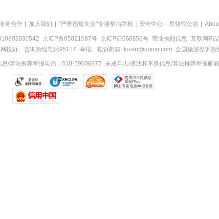
业务合作
|
加入我们
|
"严重违规失信"专项整治举报
|
安全中心
|
星骆驼公益
|
Abou
0802030542
京ICP备05021087号
京ICP证060856号
营业执照信息
互联网药品信
网投诉、咨询热线电话95117
举报、投诉邮箱: tousu@qunar.com
全国旅游投诉热线:
/算法推荐举报电话：010-59606977
未成年人/违法和不良信息/算法推荐举报邮箱：to