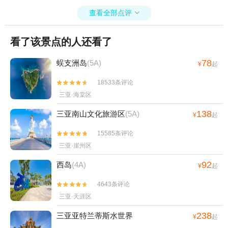
查看全部点评

看了该景点的人还看了
78
蜈支洲岛
(5A)
¥
起
18533条评论


三亚·海棠区
138
三亚南山文化旅游区
(5A)
¥
起
15585条评论


三亚·崖州区
92
西岛
(4A)
¥
起
4643条评论


三亚·天涯区
238
三亚亚特兰蒂斯水世界
¥
起