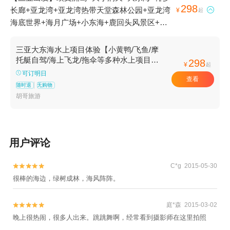
298
长廊+亚龙湾+亚龙湾热带天堂森林公园+亚龙湾

¥
起
海底世界+海月广场+小东海+鹿回头风景区+三
亚湾+凤凰岭海誓山盟景区+凤凰岛+三亚千古情
+三亚游艇出海+鹿回头广场+凤凰岛直升机基地
三亚大东海水上项目体验【小黄鸭/飞鱼/摩
+蜈支洲岛潜水1日游
托艇自驾/海上飞龙/拖伞等多种水上项目体
298
¥
起
验】
可订明日
查看
随时退
无购物
胡哥旅游
用户评论
C*g 2015-05-30


很棒的海边，绿树成林，海风阵阵。
庭*森 2015-03-02


晚上很热闹，很多人出来。跳跳舞啊，经常看到摄影师在这里拍照