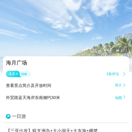


17
海月广场
4.6
3条评论

分
很棒
查看景点简介及开放时间
简介


外贸路蓝天海岸东南侧约30米
地图
一日游
【三亚出发】蜈支洲岛+大小洞天+大东海+椰梦