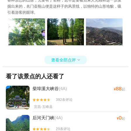
各种形态的山脉，兄要有了名称，迟早是要被后来人光顾和进一步发
掘出来的，名门壶瓶山便是这样子的风景线，以独特的山形地貌，吸
引着游客的眼球。
查看全部点评

看了该景点的人还看了
88
柴埠溪大峡谷
(4A)
¥
起
392条评论


宜昌·五峰县
0
后河天门峡
(4A)
¥
起
29条评论

