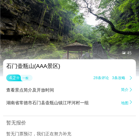


45
石门壶瓶山(AAA景区)
4.2
28条评论
3条攻略

分
一般
查看景点简介及开放时间
简介


湖南省常德市石门县壶瓶山镇江坪河村一组
地图
暂无报价
暂无门票预订，我们正在努力补充