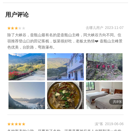
用户评论
去哪儿用户 2023-11-07


除了大峡谷，壶瓶山最有名的是壶瓶山主峰，同大峡谷方向不同。住
宿推荐登山口的田记客栈，饭菜很好吃，老板太热情❤️ 壶瓶山主峰景
色优美，台阶路，弯路瀑布。
共8张
滇*客 2019-06-06

