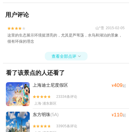
用户评论
山*雪 2015-02-05


这里的生态展示环境挺漂亮的，尤其是芦苇荡，水鸟和湖泊的景象，
很有环保的理念
查看全部点评

看了该景点的人还看了
409
上海迪士尼度假区
¥
起
23334条评论


上海·浦东新区
110
东方明珠
(5A)
¥
起
33905条评论

