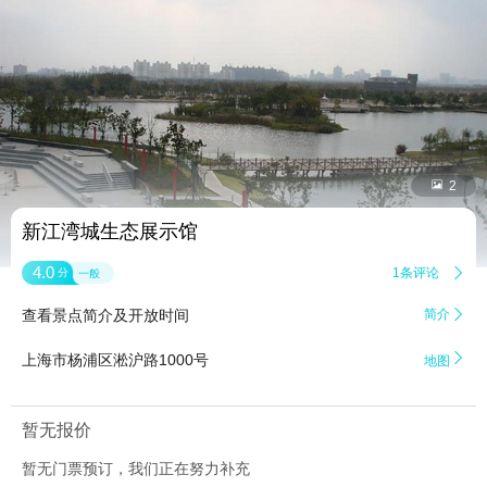


2
新江湾城生态展示馆
4.0
1条评论

分
一般
查看景点简介及开放时间
简介


上海市杨浦区淞沪路1000号
地图
暂无报价
暂无门票预订，我们正在努力补充