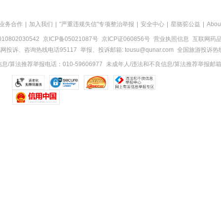
业务合作
|
加入我们
|
"严重违规失信"专项整治举报
|
安全中心
|
星骆驼公益
|
Abou
0802030542
京ICP备05021087号
京ICP证060856号
营业执照信息
互联网药品信
网投诉、咨询热线电话95117
举报、投诉邮箱: tousu@qunar.com
全国旅游投诉热线:
/算法推荐举报电话：010-59606977
未成年人/违法和不良信息/算法推荐举报邮箱：to