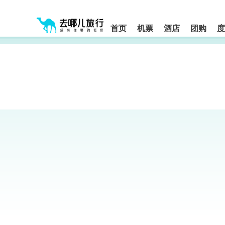
请
提
提
按
示:
示:
shift+enter
您
您
进
首页
机票
酒店
团购
度
入
已
已
去
进
离
哪
入
开
网
网
网
智
能
站
站
导
导
导
盲
航
航
语
音
区,
区
引
本
导
区
模
域
式
含
有
6
个
模
块,
按
下
Tab
键
浏