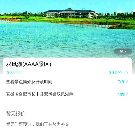


7
双凤湖(AAAA景区)
0条评论

暂无点评
查看景点简介及开放时间
简介


安徽省合肥市长丰县双墩镇双凤湖畔
地图
暂无报价
暂无门票预订，我们正在努力补充