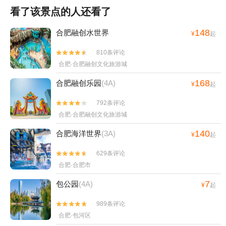
看了该景点的人还看了
148
合肥融创水世界
¥
起
810条评论


合肥·合肥融创文化旅游城
168
合肥融创乐园
(4A)
¥
起
792条评论


合肥·合肥融创文化旅游城
140
合肥海洋世界
(3A)
¥
起
629条评论


合肥·合肥市
7
包公园
(4A)
¥
起
989条评论


合肥·包河区