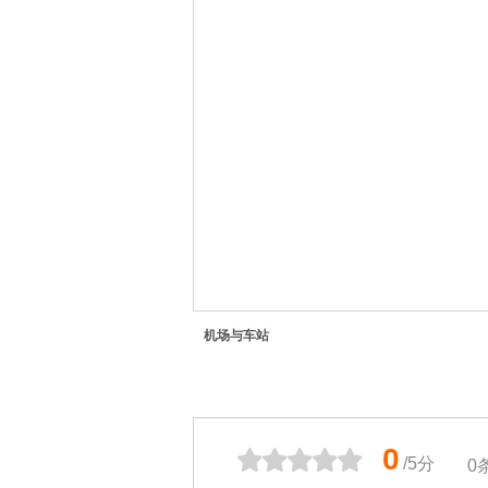
机场与车站
0
/5分
0