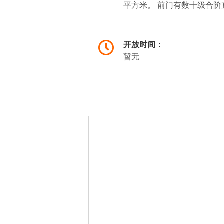
平方米。 前门有数十级合
主体建筑仍存原貌，是台江
开放时间：
暂无