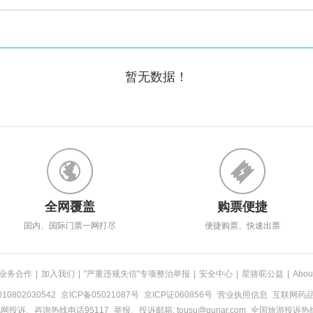
暂无数据！
全网覆盖
购票便捷
国内、国际门票一网打尽
便捷购票、快速出票
业务合作
|
加入我们
|
"严重违规失信"专项整治举报
|
安全中心
|
星骆驼公益
|
Abou
0802030542
京ICP备05021087号
京ICP证060856号
营业执照信息
互联网药品信
网投诉、咨询热线电话95117
举报、投诉邮箱: tousu@qunar.com
全国旅游投诉热线: