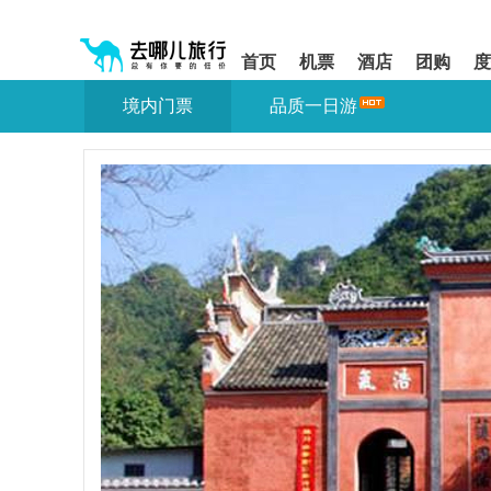
请
提
提
按
示:
示:
shift+enter
您
您
首页
机票
酒店
团购
度
进
已
已
入
进
离
境内门票
品质一日游
去
入
开
哪
网
网
网
站
站
智
导
导
能
航
航
导
区,
区
盲
本
语
区
音
域
引
含
导
有
模
6
式
个
模
块,
按
下
Tab
键
浏