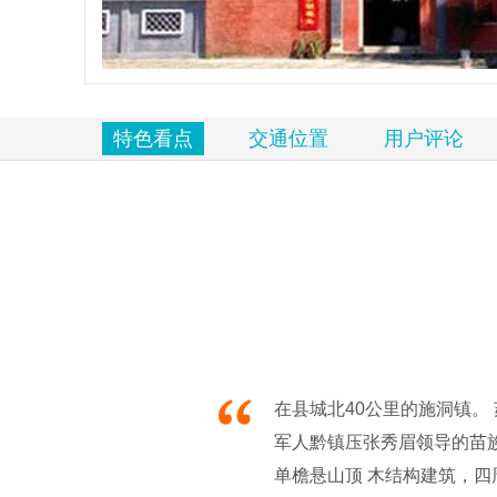
览
信
息
特色看点
交通位置
用户评论
在县城北40公里的施洞镇。 苏
军人黔镇压张秀眉领导的苗
单檐悬山顶 木结构建筑，四周