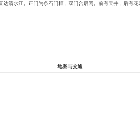
阶直达清水江。正门为条石门框，双门合启闭。前有天井，后有花
尚存规模较大的清代建筑物。
地图与交通