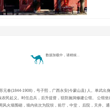
1
/1
数据加载中，请稍候...
元春(1844-1908)，号子熙，广西永安(今蒙山县) 人。单武出
族农民起义。时任总兵，后升提督，驻防施洞修建公馆。 公馆坐
风火墙围砌，墙内依次为院坝，前厅，中堂， 后院，天井。通面宽2