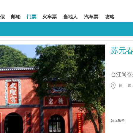
假
邮轮
门票
火车票
当地人
汽车票
攻略
苏元
台江尚存
位 置
暂无报价