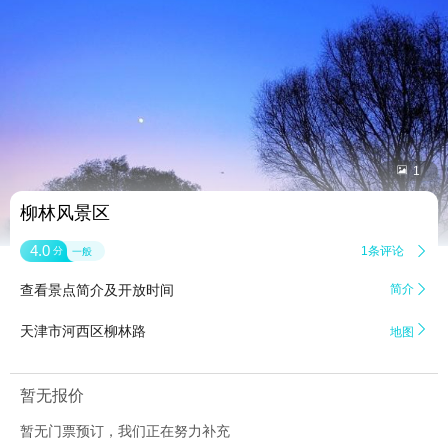


1
柳林风景区
4.0
1条评论

分
一般
查看景点简介及开放时间
简介


天津市河西区柳林路
地图
暂无报价
暂无门票预订，我们正在努力补充