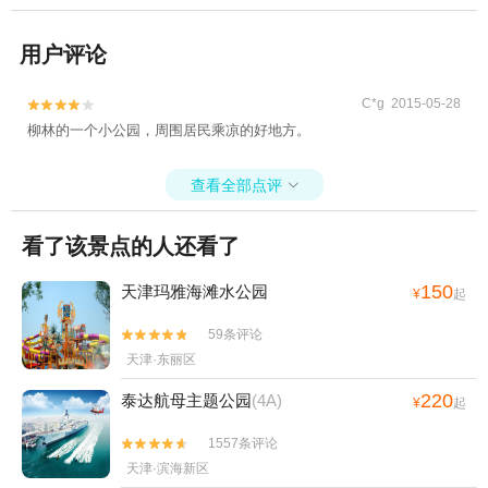
用户评论
C*g 2015-05-28


柳林的一个小公园，周围居民乘凉的好地方。
查看全部点评

看了该景点的人还看了
150
天津玛雅海滩水公园
¥
起
59条评论


天津·东丽区
220
泰达航母主题公园
(4A)
¥
起
1557条评论


天津·滨海新区