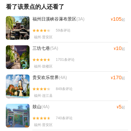
看了该景点的人还看了
105
福州日溪峡谷瀑布景区
(3A)
¥
起
59条评论


福州·晋安区
10
三坊七巷
(5A)
¥
起
1701条评论


福州·鼓楼区
170
贵安欢乐世界
(4A)
¥
起
849条评论


福州·连江县
5
鼓山
(4A)
¥
起
740条评论


福州·晋安区