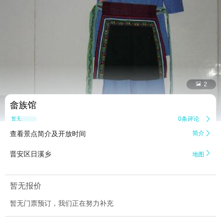


2
畲族馆
0条评论

暂无点评
查看景点简介及开放时间
简介


晋安区日溪乡
地图
暂无报价
暂无门票预订，我们正在努力补充