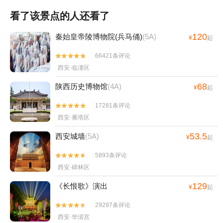
看了该景点的人还看了
120
秦始皇帝陵博物院(兵马俑)
(5A)
¥
起
66421条评论


西安·临潼区
68
陕西历史博物馆
(4A)
¥
起
17281条评论


西安·雁塔区
53.5
西安城墙
(5A)
¥
起
5893条评论


西安·碑林区
129
《长恨歌》演出
¥
起
29297条评论


西安·华清宫