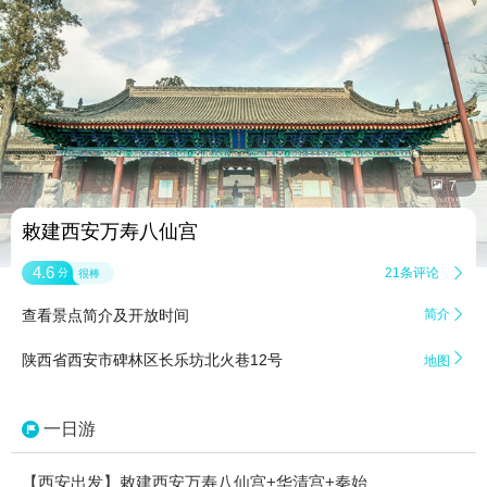


7
敕建西安万寿八仙宫
4.6
21条评论

分
很棒
查看景点简介及开放时间
简介


陕西省西安市碑林区长乐坊北火巷12号
地图
一日游
【西安出发】敕建西安万寿八仙宫+华清宫+秦始