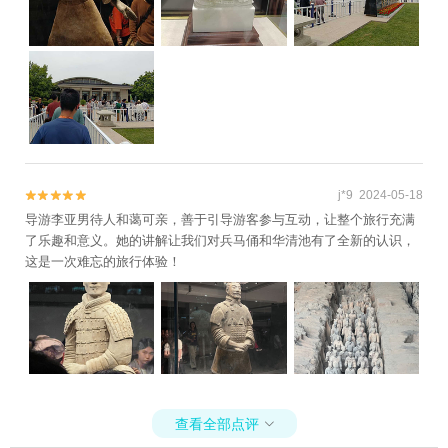
j*9 2024-05-18


导游李亚男待人和蔼可亲，善于引导游客参与互动，让整个旅行充满
了乐趣和意义。她的讲解让我们对兵马俑和华清池有了全新的认识，
这是一次难忘的旅行体验！
查看全部点评
