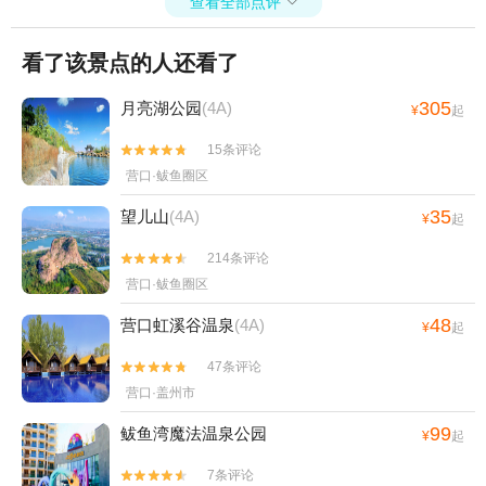
查看全部点评

看了该景点的人还看了
305
月亮湖公园
(4A)
¥
起
15条评论


营口·鲅鱼圈区
35
望儿山
(4A)
¥
起
214条评论


营口·鲅鱼圈区
48
营口虹溪谷温泉
(4A)
¥
起
47条评论


营口·盖州市
99
鲅鱼湾魔法温泉公园
¥
起
7条评论

