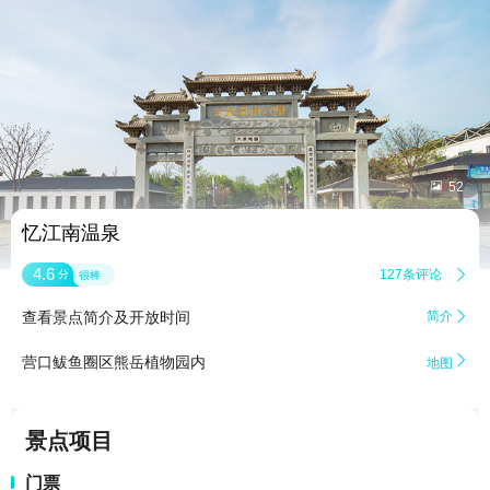


52
忆江南温泉
4.6
127条评论

分
很棒
查看景点简介及开放时间
简介


营口鲅鱼圈区熊岳植物园内
地图
景点项目
门票