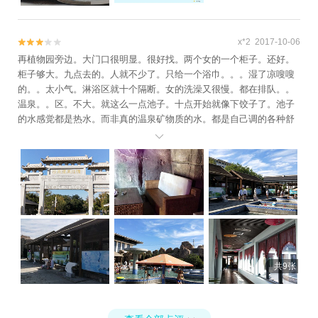
x*2 2017-10-06


再植物园旁边。大门口很明显。很好找。两个女的一个柜子。还好。
柜子够大。九点去的。人就不少了。只给一个浴巾。。。湿了凉嗖嗖
的。。太小气。淋浴区就十个隔断。女的洗澡又很慢。都在排队。。
温泉。。区。不大。就这么一点池子。十点开始就像下饺子了。池子
的水感觉都是热水。而非真的温泉矿物质的水。都是自己调的各种舒
筋活血。各种功效的热水而已。也没得饭吃。只有简单的火锅。还得

改善。太一般了。
共9张