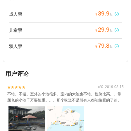
39.9
成人票

¥
起
29.9
儿童票

¥
起
79.8
双人票

¥
起
用户评论
c*0 2019-08-15


不错。不错。室外的小池很多。室内的大池也不错。性价比高。。带
颜色的小池千万要慎重。。。那个味道不是所有人都能接受的了的。