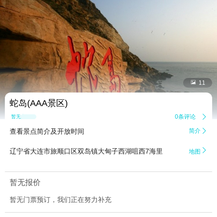


11
蛇岛(AAA景区)
0条评论

暂无点评
查看景点简介及开放时间
简介


辽宁省大连市旅顺口区双岛镇大甸子西湖咀西7海里
地图
暂无报价
暂无门票预订，我们正在努力补充