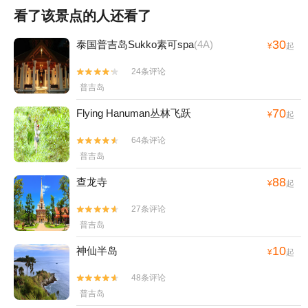
看了该景点的人还看了
30
泰国普吉岛Sukko素可spa
(4A)
¥
起
24条评论


普吉岛
70
Flying Hanuman丛林飞跃
¥
起
64条评论


普吉岛
88
查龙寺
¥
起
27条评论


普吉岛
10
神仙半岛
¥
起
48条评论


普吉岛