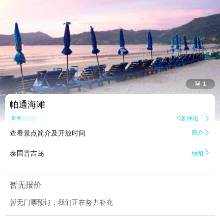


1
帕通海滩
0条评论

暂无点评
查看景点简介及开放时间
简介


泰国普吉岛
地图
暂无报价
暂无门票预订，我们正在努力补充