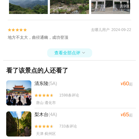
共9张
去哪儿用户 2024-09-22


地方不太大，曲径通幽，成功登顶
查看全部点评

看了该景点的人还看了
60
清东陵
(5A)
¥
起
1598条评论


唐山·遵化市
65
梨木台
(4A)
¥
起
733条评论


天津·蓟州区