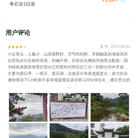

¥
起
奇石谷1日游
用户评论
道*钉 2024-09-01


小众景点，人极少，山高视野好、空气特别鲜，车能触及的海拔高所
以登高步行区相对容易；的确不错，目前还在继续升级景点配套；因
为特殊原因原有景区部分已经暂时封闭仅仅三分一的部分对外开放，
主要为观日亭、一线天、悬石洞，沿途还分布其他观赏点；体力好步
速快情况下1小时差不多常规速度应该在90-120分钟左右；通往景点的
沿途风景也相当不错（国道112河北兴隆进入相对容易，东陵路进入路

窄弯多坡陡，两者里程上相差约5公里）