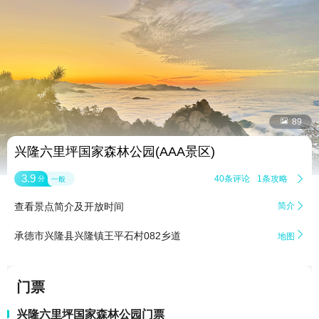


89
兴隆六里坪国家森林公园(AAA景区)
3.9
40条评论
1条攻略

分
一般
查看景点简介及开放时间
简介


承德市兴隆县兴隆镇王平石村082乡道
地图
门票
兴隆六里坪国家森林公园门票