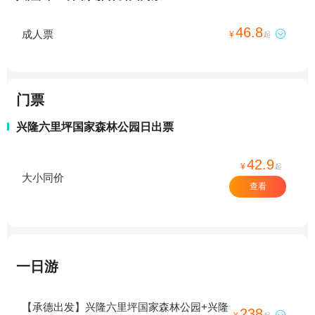
46.8
成人票

¥
起
门票
兴隆六里坪国家森林公园日出票
42.9
¥
起
大小同价
查看
一日游
【承德出发】兴隆六里坪国家森林公园+兴隆
238