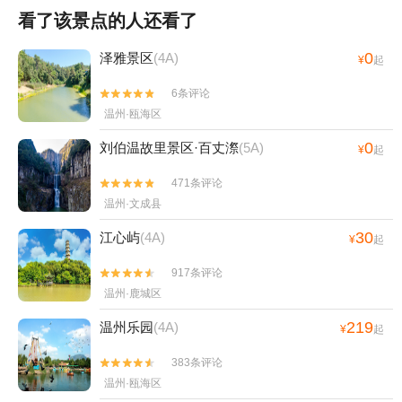
看了该景点的人还看了
0
泽雅景区
(4A)
¥
起
6条评论


温州·瓯海区
0
刘伯温故里景区·百丈漈
(5A)
¥
起
471条评论


温州·文成县
30
江心屿
(4A)
¥
起
917条评论


温州·鹿城区
219
温州乐园
(4A)
¥
起
383条评论


温州·瓯海区