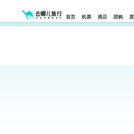
请
提
提
按
示:
示:
shift+enter
您
您
进
首页
机票
酒店
团购
度
入
已
已
去
进
离
哪
入
开
网
网
网
智
能
站
站
导
导
导
盲
航
航
语
音
区,
区
引
本
导
区
模
域
式
含
有
6
个
模
块,
按
下
Tab
键
浏