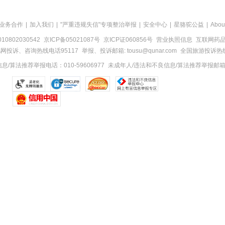
业务合作
|
加入我们
|
"严重违规失信"专项整治举报
|
安全中心
|
星骆驼公益
|
Abou
0802030542
京ICP备05021087号
京ICP证060856号
营业执照信息
互联网药品信
网投诉、咨询热线电话95117
举报、投诉邮箱: tousu@qunar.com
全国旅游投诉热线:
/算法推荐举报电话：010-59606977
未成年人/违法和不良信息/算法推荐举报邮箱：to