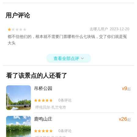
用户评论
去哪儿用户 2023-12-20


都不信他们的，根本就不需要门票哪有什么七块钱，交了你们就是冤
大头
查看全部点评

看了该景点的人还看了
9
吊桥公园
¥
起
0条评论


呼伦贝尔·扎兰屯市
26
鹿鸣山庄
¥
起
0条评论

