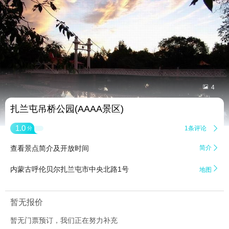


4
扎兰屯吊桥公园(AAAA景区)
1.0
1条评论

分
查看景点简介及开放时间
简介


内蒙古呼伦贝尔扎兰屯市中央北路1号
地图
暂无报价
暂无门票预订，我们正在努力补充