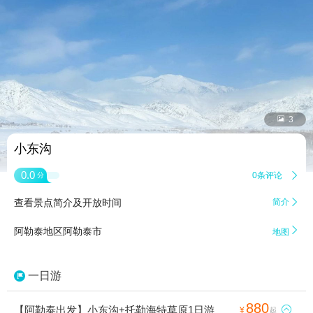


3
小东沟
0.0
0条评论

分
查看景点简介及开放时间
简介


阿勒泰地区阿勒泰市
地图
一日游
880
【阿勒泰出发】小东沟+托勒海特草原1日游

¥
起