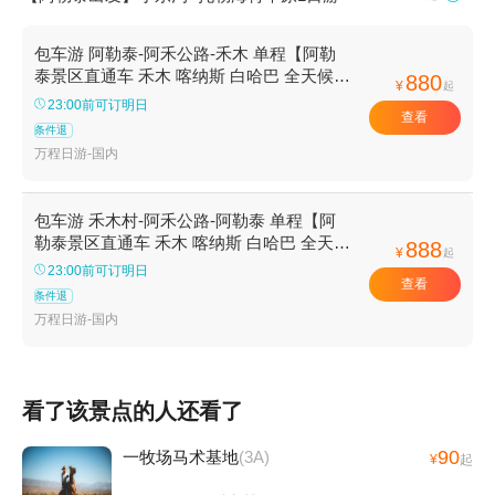
包车游 阿勒泰-阿禾公路-禾木 单程【阿勒
泰景区直通车 禾木 喀纳斯 白哈巴 全天候时
880
¥
起
段双向发车 品质出游 美好相伴】
23:00前可订明日
查看
条件退
万程日游-国内
包车游 禾木村-阿禾公路-阿勒泰 单程【阿
勒泰景区直通车 禾木 喀纳斯 白哈巴 全天候
888
¥
起
时段双向发车 品质出游 美好相伴】
23:00前可订明日
查看
条件退
万程日游-国内
看了该景点的人还看了
90
一牧场马术基地
(3A)
¥
起