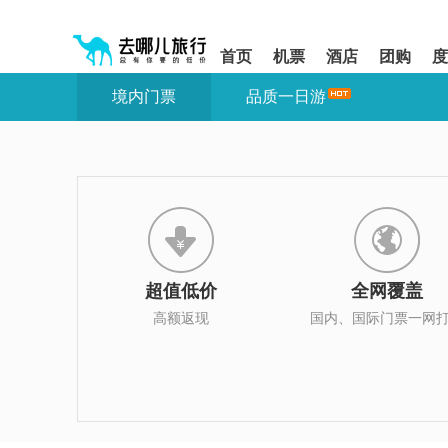
请
提
提
按
示:
示:
shift+enter
您
您
首页
机票
酒店
团购
度
进
已
已
入
进
离
境内门票
品质一日游
去
入
开
哪
网
网
网
站
站
智
导
导
能
航
航
导
区,
区
盲
本
语
区
音
域
引
含
导
有
超值低价
全网覆盖
模
6
式
个
高额返现
国内、国际门票一网
模
块,
按
下
Tab
键
浏