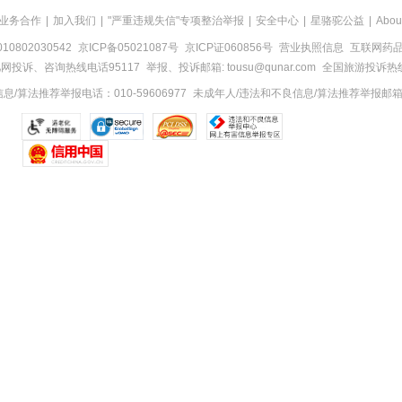
业务合作
|
加入我们
|
"严重违规失信"专项整治举报
|
安全中心
|
星骆驼公益
|
Abou
0802030542
京ICP备05021087号
京ICP证060856号
营业执照信息
互联网药品信
网投诉、咨询热线电话95117
举报、投诉邮箱: tousu@qunar.com
全国旅游投诉热线:
/算法推荐举报电话：010-59606977
未成年人/违法和不良信息/算法推荐举报邮箱：to