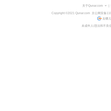
览
关于Qunar.com
|
信
息
Copyright ©2021 Qunar.com
京公网安备1101
去哪儿
未成年人/违法和不良信息