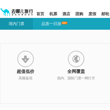
请
提
提
按
示:
示:
shift+enter
您
您
首页
机票
酒店
团购
度假
邮轮
进
已
已
入
进
离
境内门票
品质一日游
去
入
开
哪
网
网
网
站
站
智
导
导
能
航
航
导
区,
区
盲
本
语
区
音
域
引
含
导
有
超值低价
全网覆盖
模
6
式
个
高额返现
国内、国际门票一网打尽
模
块,
按
下
Tab
键
浏