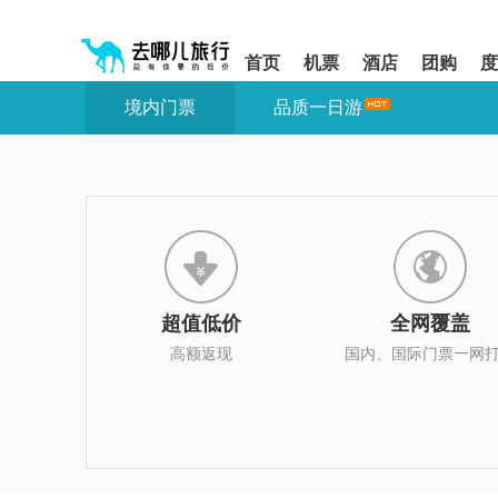
请
提
提
按
示:
示:
shift+enter
您
您
首页
机票
酒店
团购
度
进
已
已
入
进
离
境内门票
品质一日游
去
入
开
哪
网
网
网
站
站
智
导
导
能
航
航
导
区,
区
盲
本
语
区
音
域
引
含
导
有
超值低价
全网覆盖
模
6
式
个
高额返现
国内、国际门票一网
模
块,
按
下
Tab
键
浏