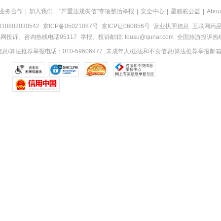
业务合作
|
加入我们
|
"严重违规失信"专项整治举报
|
安全中心
|
星骆驼公益
|
Abou
0802030542
京ICP备05021087号
京ICP证060856号
营业执照信息
互联网药品信
网投诉、咨询热线电话95117
举报、投诉邮箱: tousu@qunar.com
全国旅游投诉热线:
/算法推荐举报电话：010-59606977
未成年人/违法和不良信息/算法推荐举报邮箱：to