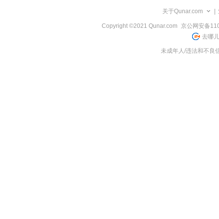
览
关于Qunar.com
|
信
息
Copyright ©2021 Qunar.com
京公网安备1101
去哪儿
未成年人/违法和不良信息