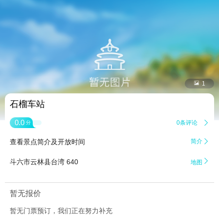


1
石榴车站
0.0
0条评论

分
查看景点简介及开放时间
简介


斗六市云林县台湾 640
地图
暂无报价
暂无门票预订，我们正在努力补充