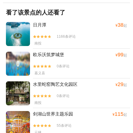
看了该景点的人还看了
38
日月潭
¥
起
1166条评论


南投
99
欧乐沃筑梦城堡
¥
起
0条评论


嘉义县
29
水里蛇窑陶艺文化园区
¥
起
0条评论


南投
115
剑湖山世界主题乐园
¥
起
55条评论


云林