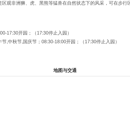
赏区观非洲狮、虎、黑熊等猛兽在自然状态下的风采，可在步行
，还可置身花果山和水帘洞与猴嘻戏，超脱无忧，情趣无穷，在
尝到海南名产——东山羊和本园出产的难得的真正野味美餐。
有良好生态系统的热带观光休闲区。
:00-17:30开园；（17:30停止入园）
体会大自然的可爱，激发保护自然，保护动物的兴趣。为了方
节,中秋节,国庆节；08:30-18:00开园；（17:30停止入园）
念品等服务。该动物园于1995年下半年对外开放。
地图与交通