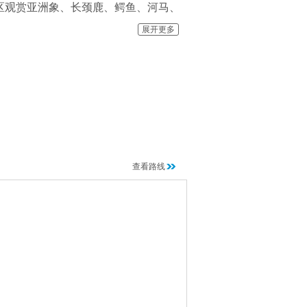
区观赏亚洲象、长颈鹿、鳄鱼、河马、
无支撑结构的百鸟园中漫步。
展开更多
公园拟建成集热带动物园、热带植物
便旅游者，动物园还开辟了中心服务
查看路线