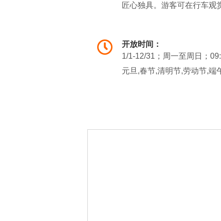
匠心独具。游客可在行车观
巨绒、长蟒、鸣鹤、矮马等
在中心服务区，您还可以品
开放时间：
园和热带果园三位一体、具
1/1-12/31；周一至周日；09
游览野生动物园，可以深切
元旦,春节,清明节,劳动节,端午
区，提供饮食、休息、购买纪