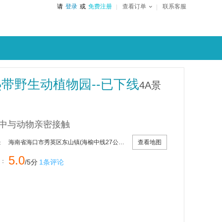
请
登录
或
免费注册
查看订单
联系客服
带野生动植物园--已下线
4A景
中与动物亲密接触
查看地图
海南省海口市秀英区东山镇(海榆中线27公里处)
：
5.0
：
/5分
1条评论