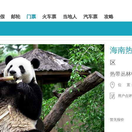
假
邮轮
门票
火车票
当地人
汽车票
攻略
海南热
区
热带丛林
位 置
用户点评
暂无报价