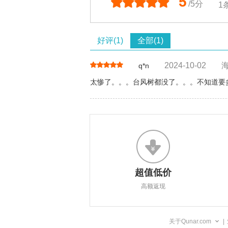
5
/5分
1
好评(1)
全部(1)
2024-10-02
q*n
太惨了。。。台风树都没了。。。不知道要
超值低价
高额返现
关于Qunar.com
|