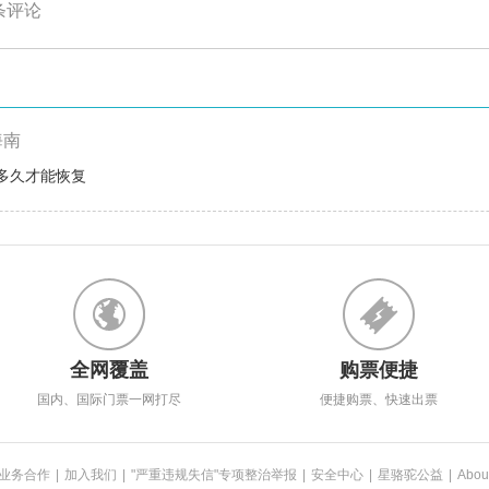
条评论
海南
多久才能恢复
全网覆盖
购票便捷
国内、国际门票一网打尽
便捷购票、快速出票
业务合作
|
加入我们
|
"严重违规失信"专项整治举报
|
安全中心
|
星骆驼公益
|
Abou