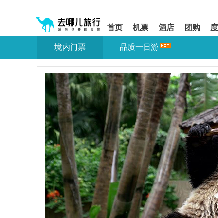
请
提
提
按
示:
示:
shift+enter
您
您
首页
机票
酒店
团购
度
进
已
已
入
进
离
境内门票
品质一日游
去
入
开
哪
网
网
网
站
站
智
导
导
能
航
航
导
区,
区
盲
本
语
区
音
域
引
含
导
有
模
6
式
个
模
块,
按
下
Tab
键
浏