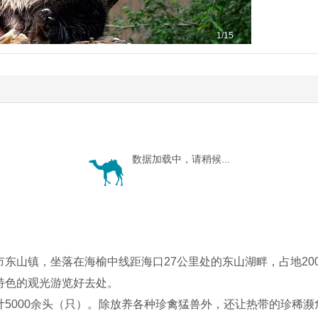
1
/15
数据加载中，请稍候...
东山镇，坐落在海榆中线距海口27公里处的东山湖畔，占地20
特色的观光游览好去处。
000余头（只）。除放养各种珍禽猛兽外，还让热带的珍稀濒