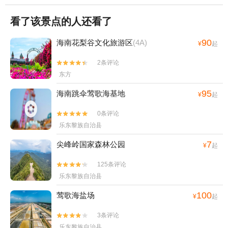
看了该景点的人还看了
90
海南花梨谷文化旅游区
(4A)
¥
起
2条评论


东方
95
海南跳伞莺歌海基地
¥
起
0条评论


乐东黎族自治县
7
尖峰岭国家森林公园
¥
起
125条评论


乐东黎族自治县
100
莺歌海盐场
¥
起
3条评论


乐东黎族自治县