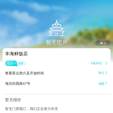


1
丰海鲜饭店
5.0
0条评论

分
超赞
查看景点简介及开放时间
简介


海滨街西路47号
地图
暂无报价
暂无门票预订，我们正在努力补充