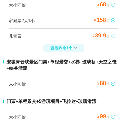
68
大小同价

¥
起
158
家庭票2大1小

¥
起
39.9
儿童票

¥
起
查看剩余1个

安徽青云峡景区门票+单程景交+水梯+玻璃桥+天空之镜
+峡谷漂流
88
大小同价

¥
起
门票+单程景交+5游玩项目+飞拉达+玻璃滑漂
99
大小同价

¥
起