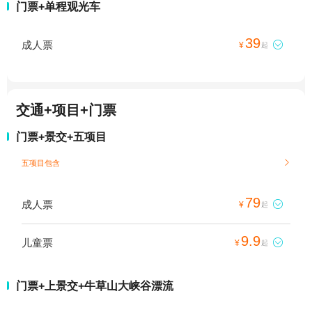
门票+单程观光车
39
成人票

¥
起
交通+项目+门票
门票+景交+五项目
五项目包含

79
成人票

¥
起
9.9
儿童票

¥
起
门票+上景交+牛草山大峡谷漂流