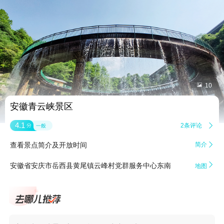


10
安徽青云峡景区
4.1
2条评论

分
一般
查看景点简介及开放时间
简介


安徽省安庆市岳西县黄尾镇云峰村党群服务中心东南
地图