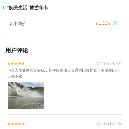
"皖美生活"旅游年卡
199
大小同价

¥
起
用户评论
S*I 2025-10-04


小众人少签便宜又好玩，各种娱乐项目买通票比较划算，不用爬山一
点都不累
c*0 2021-04-05

