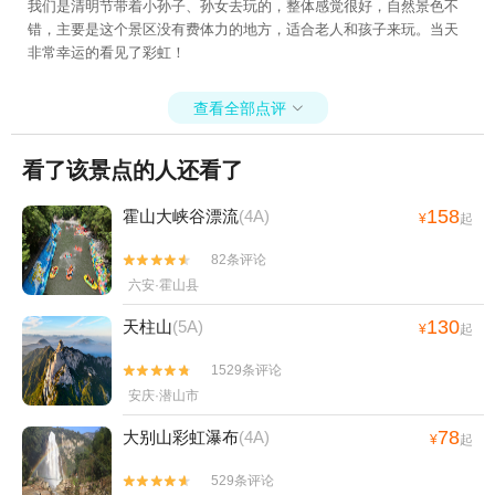
我们是清明节带着小孙子、孙女去玩的，整体感觉很好，自然景色不
错，主要是这个景区没有费体力的地方，适合老人和孩子来玩。当天
非常幸运的看见了彩虹！
查看全部点评

看了该景点的人还看了
158
霍山大峡谷漂流
(4A)
¥
起
82条评论


六安·霍山县
130
天柱山
(5A)
¥
起
1529条评论


安庆·潜山市
78
大别山彩虹瀑布
(4A)
¥
起
529条评论

