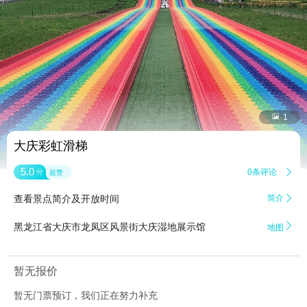


1
大庆彩虹滑梯
5.0
0条评论

分
超赞
查看景点简介及开放时间
简介


黑龙江省大庆市龙凤区风景街大庆湿地展示馆
地图
暂无报价
暂无门票预订，我们正在努力补充