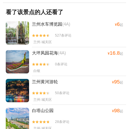
看了该景点的人还看了
6
兰州水车博览园
(4A)
¥
起
527条评论


兰州·城关区
16.8
大坪凤园花海
(4A)
¥
起
0条评论


白银
95
兰州黄河游轮
¥
起
50条评论


兰州·城关区
98
白塔山公园
¥
起
28条评论


兰州·城关区