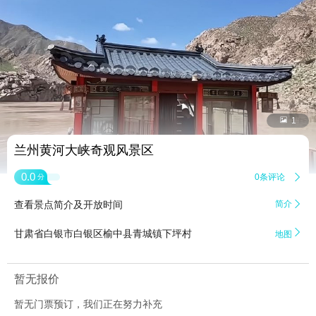


1
兰州黄河大峡奇观风景区
0.0
0条评论

分
查看景点简介及开放时间
简介


甘肃省白银市白银区榆中县青城镇下坪村
地图
暂无报价
暂无门票预订，我们正在努力补充