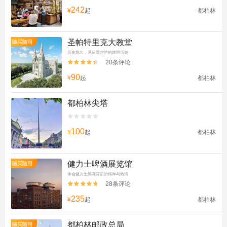
242
¥
起
都柏林
圣帕特里克大教堂
随买随用
历史悠久，见证爱尔兰的建国历史
20条评论


90
¥
起
都柏林
都柏林尖塔


100
¥
起
都柏林
健力士啤酒展览馆
随买随用
体会健力士黑啤背后的精神与热情
28条评论


235
¥
起
都柏林
都柏林邮政总局
随买随用