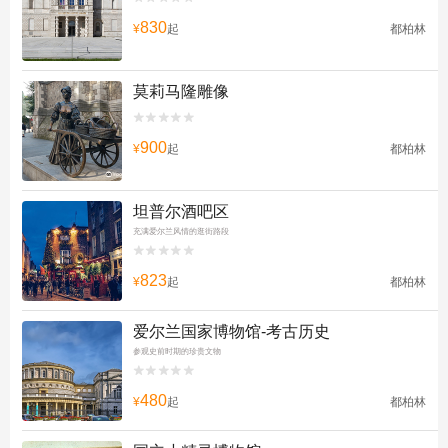
830
¥
起
都柏林
莫莉马隆雕像


900
¥
起
都柏林
坦普尔酒吧区
充满爱尔兰风情的逛街路段


823
¥
起
都柏林
爱尔兰国家博物馆-考古历史
参观史前时期的珍贵文物


480
¥
起
都柏林