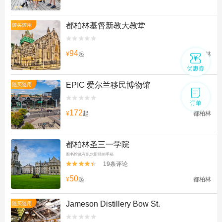
都柏林基督新教大教堂
随买随用


94
¥
起
都柏林
EPIC 爱尔兰移民博物馆
随买随用


172
¥
起
都柏林
都柏林圣三一学院
图书馆藏有凯尔斯经的手稿
19条评论


50
¥
起
都柏林
Jameson Distillery Bow St.
随买随用

