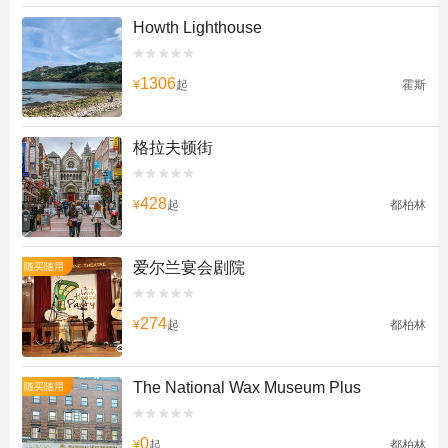
Howth Lighthouse


1306
¥
起
霍斯
格拉夫顿街


428
¥
起
都柏林
爱尔兰宴会剧院
随买随用


274
¥
起
都柏林
The National Wax Museum Plus
随买随用


0
¥
起
都柏林