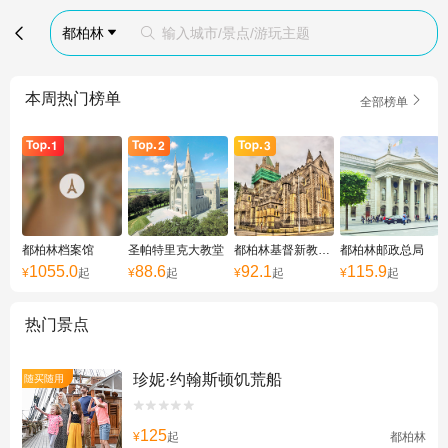

都柏林
输入城市/景点/游玩主题


本周热门榜单

全部榜单
都柏林档案馆
圣帕特里克大教堂
都柏林基督新教大教堂
都柏林邮政总局
1055.0
88.6
92.1
115.9
¥
起
¥
起
¥
起
¥
起
热门景点
珍妮·约翰斯顿饥荒船
随买随用


125
¥
起
都柏林