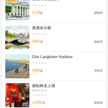


118
¥
起
都柏林
奥康奈尔桥


900
¥
起
都柏林
Dún Laoghaire Harbour


900
¥
起
邓莱里
都柏林名人墙
瞻仰爱尔兰音乐人


1080
¥
起
都柏林