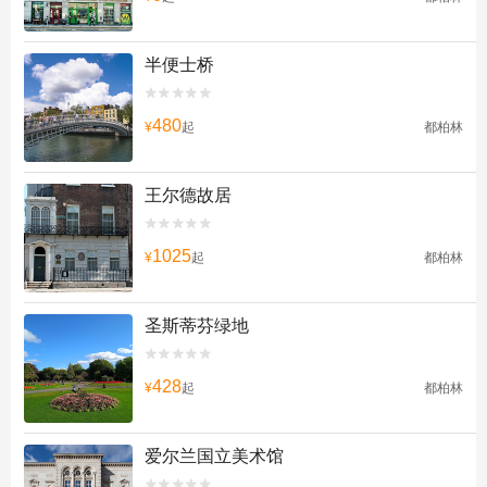
半便士桥


480
¥
起
都柏林
王尔德故居


1025
¥
起
都柏林
圣斯蒂芬绿地


428
¥
起
都柏林
爱尔兰国立美术馆

