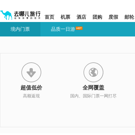
请
提
提
按
示:
示:
shift+enter
您
您
首页
机票
酒店
团购
度假
邮轮
进
已
已
入
进
离
境内门票
品质一日游
去
入
开
哪
网
网
网
站
站
智
导
导
能
航
航
导
区,
区
盲
本
语
区
音
域
引
含
导
有
超值低价
全网覆盖
模
6
式
个
高额返现
国内、国际门票一网打尽
模
块,
按
下
Tab
键
浏