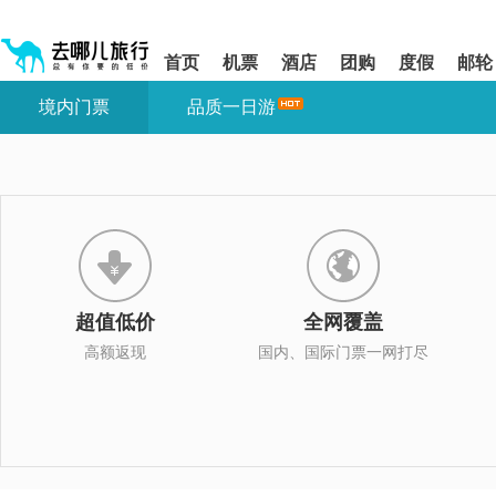
请
提
提
按
示:
示:
shift+enter
您
您
首页
机票
酒店
团购
度假
邮轮
进
已
已
入
进
离
境内门票
品质一日游
去
入
开
哪
网
网
网
站
站
智
导
导
能
航
航
导
区,
区
盲
本
语
区
音
域
引
含
导
有
超值低价
全网覆盖
模
6
式
个
高额返现
国内、国际门票一网打尽
模
块,
按
下
Tab
键
浏